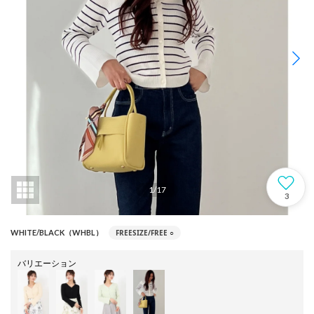
1
/
17
3
FREESIZE/FREE
○
WHITE/BLACK（WHBL）
バリエーション