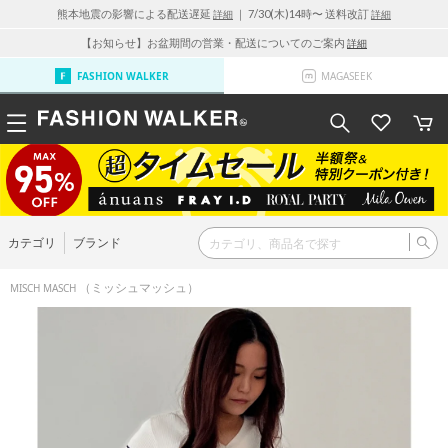
熊本地震の影響による配送遅延
｜ 7/30(木)14時〜 送料改訂
詳細
詳細
【お知らせ】お盆期間の営業・配送についてのご案内
詳細
FASHION WALKER
MAGASEEK
カテゴリ
ブランド
（ミッシュマッシュ）
MISCH MASCH