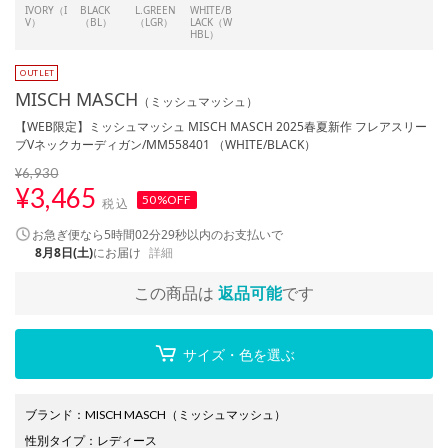
IVORY（I
BLACK
L.GREEN
WHITE/B
V）
（BL）
（LGR）
LACK（W
HBL）
MISCH MASCH
（ミッシュマッシュ）
【WEB限定】ミッシュマッシュ MISCH MASCH 2025春夏新作 フレアスリー
ブVネックカーディガン/MM558401 （WHITE/BLACK）
¥6,930
¥
3,465
50%OFF
税込
お急ぎ便なら
5時間02分28秒
以内
のお支払いで
8月8日(土)
にお届け
詳細
この商品は
返品可能
です
サイズ・色を選ぶ
ブランド
：
MISCH MASCH
（ミッシュマッシュ）
性別タイプ
：
レディース