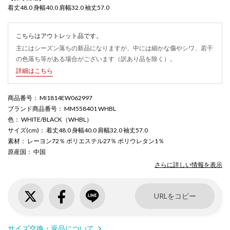
着丈48.0 身幅40.0 肩幅32.0 袖丈57.0
こちらはアウトレット品です。
主にはシーズン落ちの新品になりますが、中には細かな傷やシワ、若干
の色落ち等がある場合がございます（訳あり品を除く）。
詳細はこちら
商品番号
： MI1814EW062997
ブランド商品番号
： MM558401 WHBL
色
： WHITE/BLACK（WHBL）
サイズ(cm)
： 着丈48.0 身幅40.0 肩幅32.0 袖丈57.0
素材
： レーヨン72％ ポリエステル27％ ポリウレタン1％
原産国
： 中国
さらに詳しい情報を表示
URLをコピー
サイズ交換・返品について