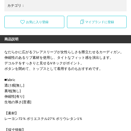
カテゴリ
：
お気に入り登録
マイブランドに登録
商品説明
なだらかに広がるフレアスリーブが女性らしさを際立たせるカーディガン。
伸縮性のあるリブ素材を使用し、タイトなフィット感を演出します。
デコルテをすっきりと見せるVネックがポイント。
ボタンを閉めて、トップスとして着用するのもおすすめです。
■fabric
透け感[無し]
裏地[無し]
伸縮性[有り]
生地の厚さ[普通]
【素材】
レーヨン72％ ポリエステル27％ ポリウレタン1％
【採寸情報】