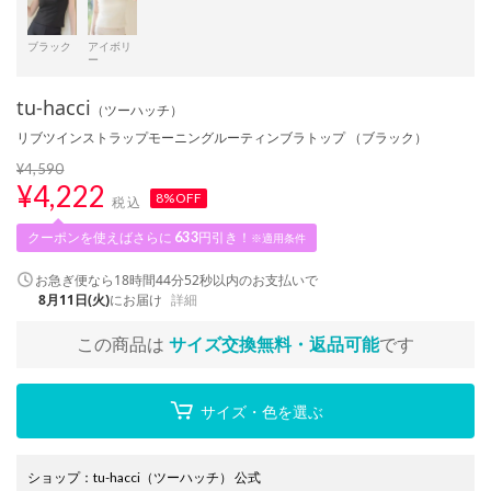
ブラック
アイボリ
ー
tu-hacci
（ツーハッチ）
リブツインストラップモーニングルーティンブラトップ （ブラック）
¥4,590
¥
4,222
8%OFF
税込
クーポンを使えばさらに
633
円引き！
※適用条件
お急ぎ便なら
18時間44分51秒
以内
のお支払いで
8月11日(火)
にお届け
詳細
この商品は
サイズ交換無料・返品可能
です
サイズ・色を選ぶ
ショップ
：
tu-hacci（ツーハッチ） 公式