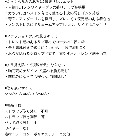
■ふっくら丸みのある1.5倍盛りシルエット
・人気No.1ノンワイヤーブラの盛りカップを採用
・カップにはバストを寄せて整える中央の隠しゴムを搭載
・背面にアンダーゴムを採用し、ズレにくく安定感のある着心地
・ノンストレスにボリュームアップしつつ、サイドはスッキリ
■ファッショナブルな見せキャミ
・トレンド感のあるリブ素材でコーデの主役に◎
・全面裏地付きで透けにくいから、1枚で着用OK
・お腹が隠れるクロップド丈で、着やすさとトレンド感を両立
■チラ見え防止で視線が気にならない
・胸元高めデザインで“盛れる胸元隠し”
・前屈みになっても安心な“谷間隠し”
■取り扱いサイズ
65M/65L/70M/70L/75M/75L
■商品仕様
ストラップ取り外し：不可
ストラップ長さ調節：可
パッド取り外し：不可
ワイヤー：なし
素材：レーヨン ポリエステル その他