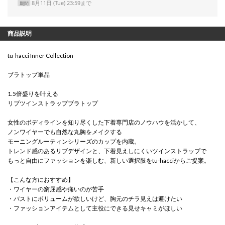
8月11日 (Tue) 23:59まで
期間
商品説明
tu-hacci Inner Collection
ブラトップ単品
1.5倍盛りを叶える
リブツインストラップブラトップ
女性のボディラインを知り尽くした下着専門店のノウハウを活かして、
ノンワイヤーでも自然な丸胸をメイクする
モーニングルーティンシリーズのカップを内蔵。
トレンド感のあるリブデザインと、下着見えしにくいツインストラップで
もっと自由にファッションを楽しむ、新しい選択肢をtu-hacciからご提案。
【こんな方におすすめ】
・ワイヤーの窮屈感や痛いのが苦手
・バストにボリュームが欲しいけど、胸元のチラ見えは避けたい
・ファッションアイテムとして主役にできる見せキャミがほしい