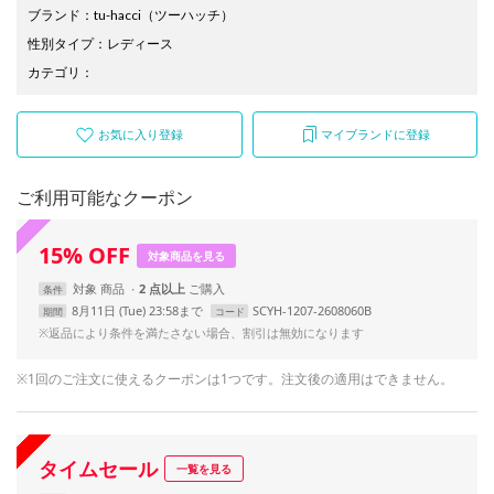
ブランド
：
tu-hacci
（ツーハッチ）
性別タイプ
：
レディース
カテゴリ
：
お気に入り登録
マイブランドに登録
ご利用可能なクーポン
15
%
OFF
対象商品を見る
対象
商品
2 点以上
条件
8月11日 (Tue) 23:58まで
SCYH-1207-2608060B
期間
コード
※返品により条件を満たさない場合、割引は無効になります
※1回のご注文に使えるクーポンは1つです。注文後の適用はできません。
タイムセール
一覧を見る