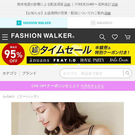
熊本地震の影響による配送遅延
｜ 7/30(木)14時〜 送料改訂
詳細
詳細
【お知らせ】お盆期間の営業・配送についてのご案内
詳細
FASHION WALKER
MAGASEEK
カテゴリ
ブランド
15% OFF
クーポン
が使えます
利用条件を見る
（ツーハッチ）
tu-hacci