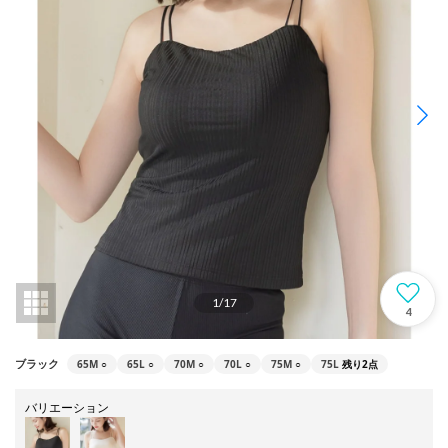
1
/
17
4
65M
○
65L
○
70M
○
70L
○
75M
○
75L
残り2点
ブラック
バリエーション