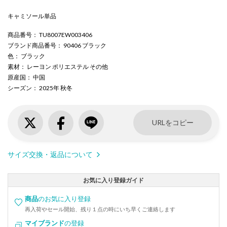
キャミソール単品
商品番号
： TU8007EW003406
ブランド商品番号
： 90406 ブラック
色
： ブラック
素材
： レーヨン ポリエステル その他
原産国
： 中国
シーズン
： 2025年 秋冬
URLをコピー
サイズ交換・返品について
お気に入り登録ガイド
商品
のお気に入り登録
再入荷やセール開始、残り１点の時にいち早くご連絡します
マイブランド
の登録