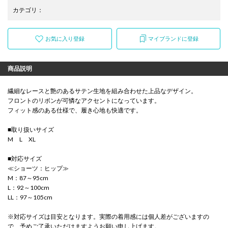
カテゴリ
：
お気に入り登録
マイブランドに登録
商品説明
繊細なレースと艶のあるサテン生地を組み合わせた上品なデザイン。
フロントのリボンが可憐なアクセントになっています。
フィット感のある仕様で、履き心地も快適です。
■取り扱いサイズ
M L XL
■対応サイズ
≪ショーツ：ヒップ≫
M：87～95cm
L：92～100cm
LL：97～105cm
※対応サイズは目安となります。実際の着用感には個人差がございますの
で、予めご了承いただけますようお願い申し上げます。