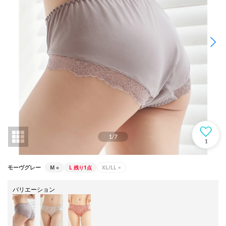
1
/
7
1
M
○
L
残り1点
XL/LL
×
モーヴグレー
バリエーション