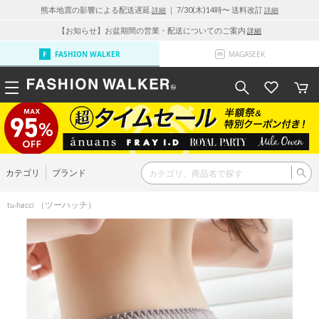
熊本地震の影響による配送遅延
｜ 7/30(木)14時〜 送料改訂
詳細
詳細
【お知らせ】お盆期間の営業・配送についてのご案内
詳細
FASHION WALKER
MAGASEEK
カテゴリ
ブランド
（ツーハッチ）
tu-hacci