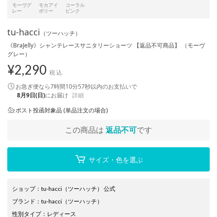
モーヴグ
モカアイ
コーラル
レー
ボリー
ピンク
tu-hacci
（ツーハッチ）
《BraJelly》シャンテレースサニタリーショーツ 【返品不可商品】 （モーヴ
グレー）
¥
2,290
税込
お急ぎ便なら
7時間10分57秒
以内
のお支払いで
8月9日(日)
にお届け
詳細
ポスト投函対象品 (単品注文の場合)
この商品は
返品不可
です
サイズ・色を選ぶ
ショップ
：
tu-hacci（ツーハッチ） 公式
ブランド
：
tu-hacci
（ツーハッチ）
性別タイプ
：
レディース