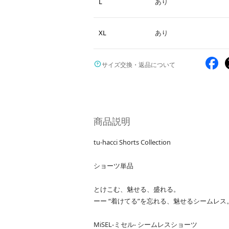
L
あり
XL
あり
サイズ交換・返品について
商品説明
tu-hacci Shorts Collection
ショーツ単品
とけこむ、魅せる、盛れる。
ーー “着けてる”を忘れる、魅せるシームレス
MiSEL-ミセル- シームレスショーツ