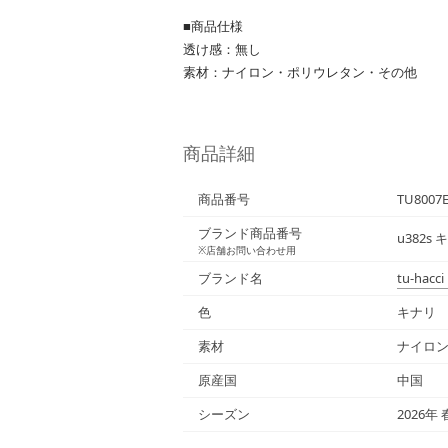
■商品仕様
透け感：無し
素材：ナイロン・ポリウレタン・その他
商品詳細
商品番号
TU8007
ブランド商品番号
u382s
※店舗お問い合わせ用
ブランド名
tu-hacci
色
キナリ
素材
ナイロ
原産国
中国
シーズン
2026年