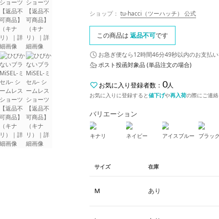
ショップ：
tu-hacci（ツーハッチ） 公式
この商品は
返品不可
です
お急ぎ便なら
12時間46分48秒
以内
のお支払い
ポスト投函対象品 (単品注文の場合)
0
お気に入り登録者数：
人
お気に入りに登録すると
値下げ
や
再入荷
の際にご連絡
バリエーション
キナリ
ネイビー
アイスブルー
ブラッ
サイズ
在庫
M
あり