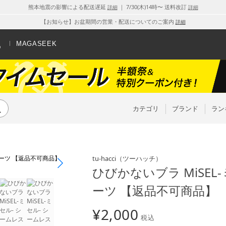
熊本地震の影響による配送遅延
｜ 7/30(木)14時〜 送料改訂
詳細
詳細
【お知らせ】お盆期間の営業・配送についてのご案内
詳細
MAGASEEK
カテゴリ
ブランド
ラン
tu-hacci
（ツーハッチ）
ひびかないブラ MiSEL
ーツ 【返品不可商品】
¥
2,000
税込