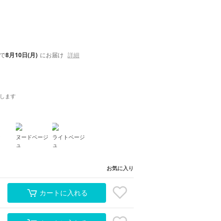
で
8月10日(月)
にお届け
詳細
します
ク
ヌードベージ
ライトベージ
ュ
ュ
お気に入り
カートに入れる