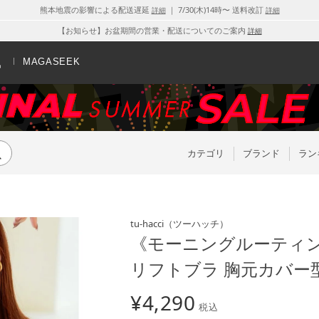
熊本地震の影響による配送遅延
｜ 7/30(木)14時〜 送料改訂
詳細
詳細
【お知らせ】お盆期間の営業・配送についてのご案内
詳細
MAGASEEK
カテゴリ
ブランド
ラン
tu-hacci
（ツーハッチ）
《モーニングルーティ
リフトブラ 胸元カバー
¥
4,290
税込