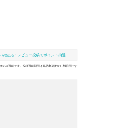
レビュー投稿でポイント抽選
トが当たる！
者のみ可能です。投稿可能期間は商品出荷後から30日間です