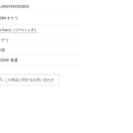
U8007EW003803
384 キナリ
u-hacci
（ツーハッチ）
キナリ
中国
026年 春夏
この商品に関するお問い合わせ