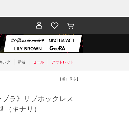
お気に入
カート
り
キング
新着
セール
アウトレット
[ 前に戻る ]
ンブラ》リブホックレス
型 （キナリ）