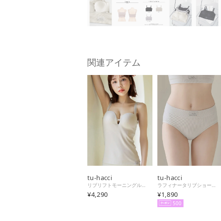
関連アイテム
tu-hacci
tu-hacci
リブリフトモーニングルーティンブラトップ （キナリ）
ラフィナータリブショーツ 【ショーツ単品】 【返品不可商品】 （キナリ）
¥4,290
¥1,890
500