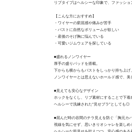
リブタイプはヘルシーな印象で、ファッショ
【こんな方におすすめ】
・ワイヤーの窮屈感や痛みが苦手
・バストに自然なボリュームが欲しい
・産後のそげ胸に悩んでいる
・可愛いジムウェアを探している
■盛れるノンワイヤー
厚手の盛りパッドを搭載。
下からも横からもバストをしっかり持ち上げ
ノンワイヤーとは思えないホールド感で、美
■見えても安心なデザイン
ホックをなくし、リブ素材にすることで下着
ヘルシーで洗練された“見せブラ”としても◎
■屈んだ時の谷間のチラ見えを防ぐ「胸元カ
視線を気にせず、思いきりオシャレを楽しめ
ヘルシーな肌見せを叶えつつ、安心感のある