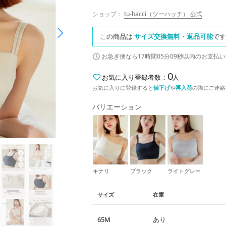
ショップ：
tu-hacci（ツーハッチ） 公式
この商品は
サイズ交換無料・返品可能
です
お急ぎ便なら
17時間05分08秒
以内
のお支払い
0
お気に入り登録者数：
人
お気に入りに登録すると
値下げ
や
再入荷
の際にご連絡
バリエーション
キナリ
ブラック
ライトグレー
サイズ
在庫
65M
あり