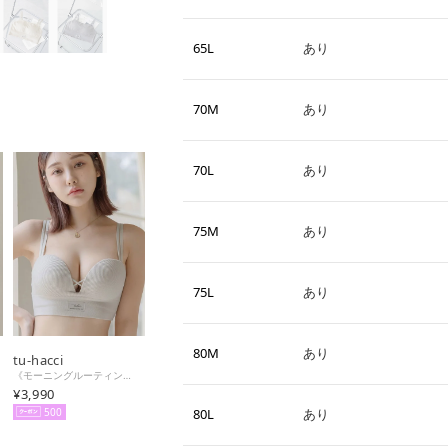
65L
あり
70M
あり
70L
あり
75M
あり
75L
あり
80M
あり
tu-hacci
《モーニングルーティンブラ》リブホックレスリフトブラ【ブラ単品】 （キナリ）
¥3,990
80L
あり
500