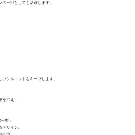
ンの一部としても活躍します。
、
しいシルエットをキープします。
感を抑え、
バー型」
るデザイン。
着心地。