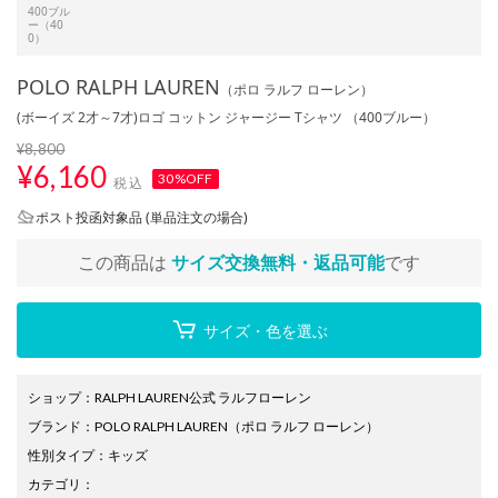
400ブル
ー（40
0）
POLO RALPH LAUREN
（ポロ ラルフ ローレン）
(ボーイズ 2才～7才)ロゴ コットン ジャージー Tシャツ （400ブルー）
¥8,800
¥
6,160
30%OFF
税込
ポスト投函対象品 (単品注文の場合)
この商品は
サイズ交換無料・返品可能
です
サイズ・色を選ぶ
ショップ
：
RALPH LAUREN公式 ラルフローレン
ブランド
：
POLO RALPH LAUREN
（ポロ ラルフ ローレン）
性別タイプ
：
キッズ
カテゴリ
：