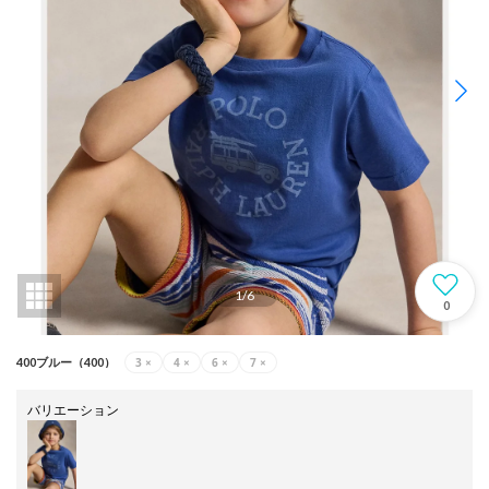
1
/
6
0
3
×
4
×
6
×
7
×
400ブルー（400）
バリエーション