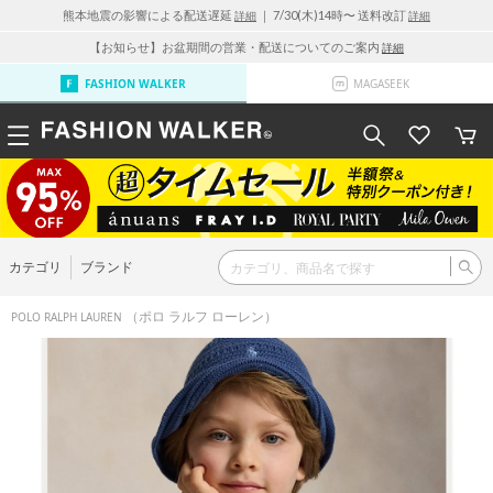
熊本地震の影響による配送遅延
｜ 7/30(木)14時〜 送料改訂
詳細
詳細
【お知らせ】お盆期間の営業・配送についてのご案内
詳細
FASHION WALKER
MAGASEEK
カテゴリ
ブランド
（ポロ ラルフ ローレン）
POLO RALPH LAUREN