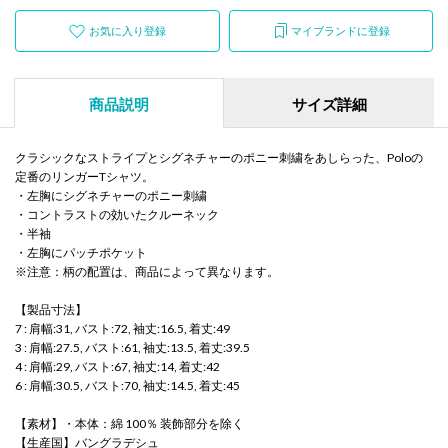
お気に入り登録
マイブランドに登録
商品説明
サイズ詳細
クラシックなストライプとシグネチャーのポニー刺繍をあしらった、Poloの
定番のリンガーTシャツ。
・左胸にシグネチャーのポニー刺繍
・コントラストの効いたクルーネック
・半袖
・左胸にパッチポケット
※注意：柄の配置は、商品によって異なります。
【製品寸法】
7 : 肩幅:31, バスト:72, 袖丈:16.5, 着丈:49
3 : 肩幅:27.5, バスト:61, 袖丈:13.5, 着丈:39.5
4 : 肩幅:29, バスト:67, 袖丈:14, 着丈:42
6 : 肩幅:30.5, バスト:70, 袖丈:14.5, 着丈:45
【素材】・本体：綿 100％ 装飾部分を除く
【生産国】バングラデシュ