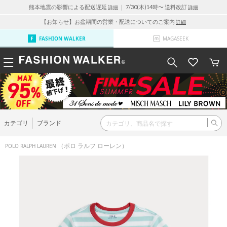
熊本地震の影響による配送遅延
｜ 7/30(木)14時〜 送料改訂
詳細
詳細
【お知らせ】お盆期間の営業・配送についてのご案内
詳細
FASHION WALKER
MAGASEEK
カテゴリ
ブランド
（ポロ ラルフ ローレン）
POLO RALPH LAUREN