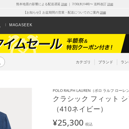
熊本地震の影響による配送遅延
｜ 7/30(木)14時〜 送料改訂
詳細
詳細
【お知らせ】お盆期間の営業・配送についてのご案内
詳細
MAGASEEK
カテゴリ
ブランド
ラン
POLO RALPH LAUREN
（ポロ ラルフ ローレ
クラシック フィット 
（410ネイビー）
¥
25,300
税込