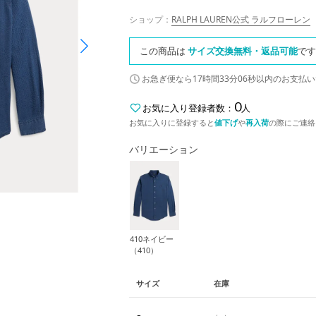
ショップ：
RALPH LAUREN公式 ラルフローレン
この商品は
サイズ交換無料・返品可能
です
お急ぎ便なら
17時間33分05秒
以内
のお支払い
0
お気に入り登録者数：
人
お気に入りに登録すると
値下げ
や
再入荷
の際にご連絡
バリエーション
410ネイビー
（410）
サイズ
在庫