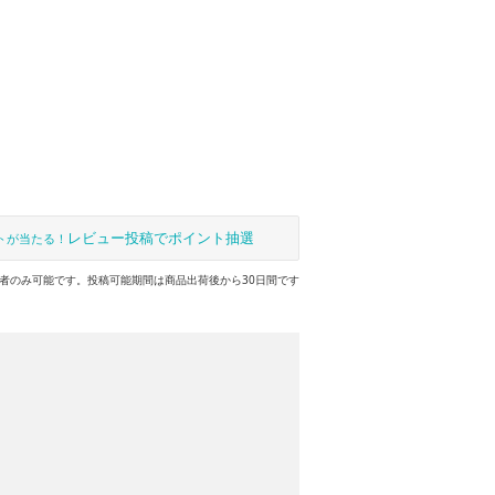
レビュー投稿でポイント抽選
トが当たる！
者のみ可能です。投稿可能期間は商品出荷後から30日間です