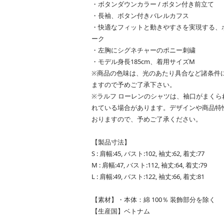
・ボタンダウンカラー / ボタン付き前立て
・長袖、ボタン付きバレルカフス
・快適なフィットと動きやすさを実現する、
ーク
・左胸にシグネチャーのポニー刺繍
・モデル身長185cm、着用サイズM
※商品の色味は、光のあたり具合など諸条件
ますので予めご了承下さい。
※ラルフ ローレンのシャツは、袖口がまく
れている場合があります。デザインや商品特
おりますので、予めご了承ください。
【製品寸法】
S : 肩幅:45, バスト:102, 袖丈:62, 着丈:77
M : 肩幅:47, バスト:112, 袖丈:64, 着丈:79
L : 肩幅:49, バスト:122, 袖丈:66, 着丈:81
【素材】・本体：綿 100％ 装飾部分を除く
【生産国】ベトナム