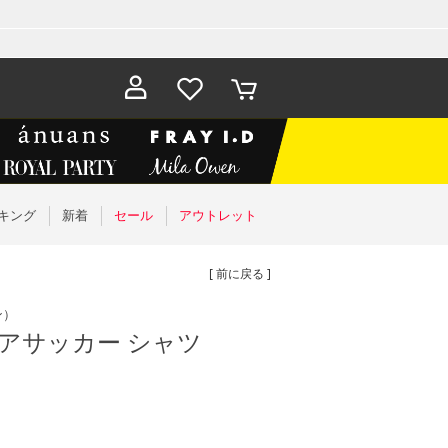
お気に入
カート
り
キング
新着
セール
アウトレット
[ 前に戻る ]
ン）
シアサッカー シャツ