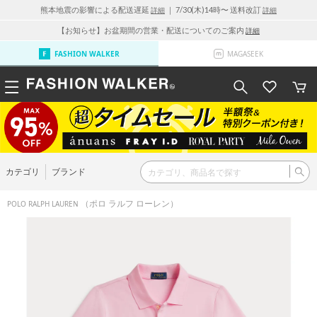
熊本地震の影響による配送遅延
｜ 7/30(木)14時〜 送料改訂
詳細
詳細
【お知らせ】お盆期間の営業・配送についてのご案内
詳細
FASHION WALKER
MAGASEEK
カテゴリ
ブランド
（ポロ ラルフ ローレン）
POLO RALPH LAUREN