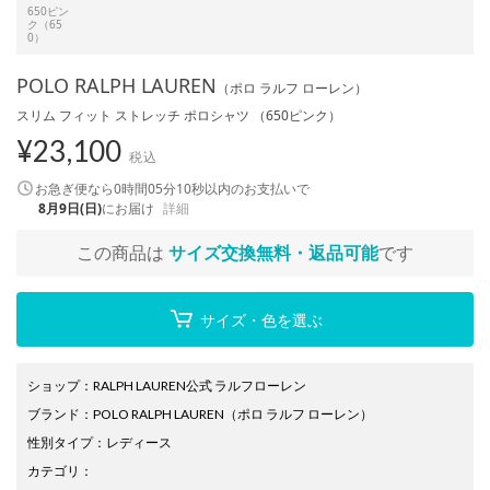
650ピン
ク（65
0）
POLO RALPH LAUREN
（ポロ ラルフ ローレン）
スリム フィット ストレッチ ポロシャツ （650ピンク）
¥
23,100
税込
お急ぎ便なら
0時間05分10秒
以内
のお支払いで
8月9日(日)
にお届け
詳細
この商品は
サイズ交換無料・返品可能
です
サイズ・色を選ぶ
ショップ
：
RALPH LAUREN公式 ラルフローレン
ブランド
：
POLO RALPH LAUREN
（ポロ ラルフ ローレン）
性別タイプ
：
レディース
カテゴリ
：