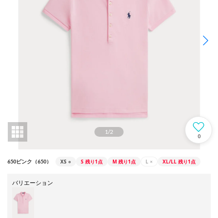
1
/
2
0
XS
○
S
残り1点
M
残り1点
L
×
XL/LL
残り1点
650ピンク（650）
バリエーション