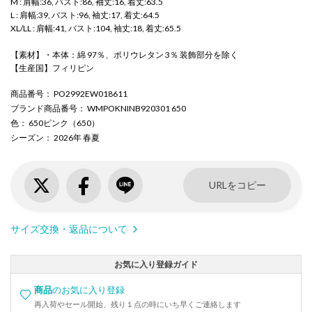
M : 肩幅:36, バスト:86, 袖丈:16, 着丈:63.5
L : 肩幅:39, バスト:96, 袖丈:17, 着丈:64.5
XL/LL : 肩幅:41, バスト:104, 袖丈:18, 着丈:65.5
【素材】・本体：綿 97％、ポリウレタン 3％ 装飾部分を除く
【生産国】フィリピン
商品番号
： PO2992EW018611
ブランド商品番号
： WMPOKNINB920301 650
色
： 650ピンク（650）
シーズン
： 2026年 春夏
URLをコピー
サイズ交換・返品について
お気に入り登録ガイド
商品
のお気に入り登録
再入荷やセール開始、残り１点の時にいち早くご連絡します