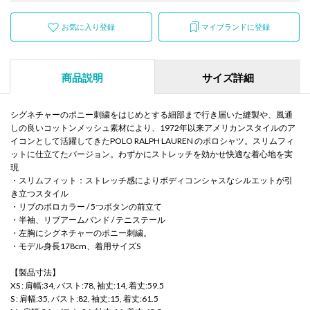
お気に入り登録
マイブランドに登録
商品説明
サイズ詳細
シグネチャーのポニー刺繍をはじめとする細部まで行き届いた縫製や、風通
しの良いコットンメッシュ素材により、1972年以来アメリカンスタイルのア
イコンとして活躍してきたPOLO RALPH LAUREN のポロシャツ。スリムフィ
ットに仕立てたバージョン。わずかにストレッチを効かせ快適な着心地を実
現
・スリムフィット：ストレッチ感によりボディコンシャスなシルエットが引
き立つスタイル
・リブのポロカラー / 5つボタンの前立て
・半袖、リブアームバンド / テニステール
・左胸にシグネチャーのポニー刺繍。
・モデル身長178cm、着用サイズS
【製品寸法】
XS : 肩幅:34, バスト:78, 袖丈:14, 着丈:59.5
S : 肩幅:35, バスト:82, 袖丈:15, 着丈:61.5