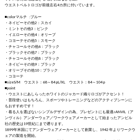
ウエストベルトロゴが前後左右4カ所に付いています。
■colorマルチ :ブルー
・ネイビーその他2：スカイ
・ミントその他3：ピンク
・イエローその他4：オリーブ
・コヨーテその他5：スモーク
・チャコールその他6：ブラック
・ブラックその他7：ブラック
・チャコールその他8：ブラック
・ネイビーその他9：ブラック
・オリーブその他10：ブラック
・コヨーテ
■sizeS/M ウエスト：68～84 pL/XL ウエスト：84～104 p
■point
・ウエストにあしらったホワイトのジャカード織りロゴがアクセント！
・普段使いはもちろん、スポーツやトレーニングなどのアクティブシーンに
もおすすめです！
・着る人を選ばないシンプルデザインの為、プレゼントにも最適♪ANVIL（ア
ンヴィル）アンダーウェア／ワークウェアメーカーとして始まったアンビル
社の歴史は19世紀にまで遡ります。
1899年米国にてアンダーウェアメーカーとして創業し、1942 年よりワークウ
ェアの製造を開始。