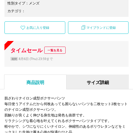
性別タイプ
：
メンズ
カテゴリ
：
お気に入り登録
マイブランドに登録
タイムセール
一覧を見る
8月6日 (Thu) 23:59まで
期間
商品説明
サイズ詳細
肌ざわりナイロン成型ボクサーパンツ
毎日使うアイテムだから何枚あっても困らないパンツを二枚セット2枚セット
のナイロン成型ボクサーパンツ。
肌触りが良くよく伸びる身生地は発色も抜群です。
リラクシングな着心地を叶えてくれるボクサーパンツタイプです。
軽やかで、シワになりにくいナイロン、伸縮性のあるポリウレタンなどをミ
ックスした生地は履き心地が快適なひと品。