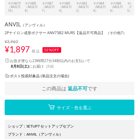
その他10
その他8
その他7
その他9
その他2
その他4
その他6
その他5
（MULTI
（MULTI
（MULTI
（MULTI
（MULTI
（MULTI
（MULTI
（MULT
10）
8）
7）
9）
2）
4）
6）
5）
ANVIL
（アンヴィル）
2Pナイロン成形ボクサー ANV73B2 MURS【返品不可商品】 （その他7）
¥3,960
¥
1,897
52%OFF
税込
お急ぎ便なら
23時間27分33秒
以内
のお支払いで
8月8日(土)
にお届け
詳細
ポスト投函対象品 (単品注文の場合)
この商品は
返品不可
です
サイズ・色を選ぶ
ショップ
：
SETUP7 セットアップセブン
ブランド
：
ANVIL
（アンヴィル）