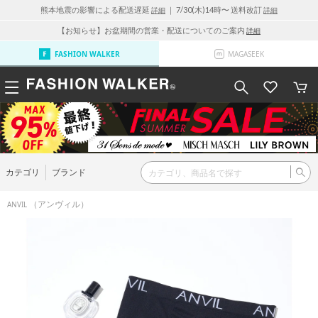
熊本地震の影響による配送遅延
｜ 7/30(木)14時〜 送料改訂
詳細
詳細
【お知らせ】お盆期間の営業・配送についてのご案内
詳細
FASHION WALKER
MAGASEEK
カテゴリ
ブランド
（アンヴィル）
ANVIL