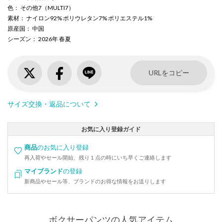
色
： その他7（MULTI7）
素材
： ナイロン92% ポリウレタン7% ポリエステル1%
原産国
： 中国
シーズン
： 2026年 春夏
URLをコピー
サイズ交換・返品について
お気に入り登録ガイド
商品
のお気に入り登録
再入荷やセール開始、残り１点の時にいち早くご連絡します
マイブランド
の登録
新商品やセール等、ブランドのお得な情報をお送りします
ボクサーパンツの人気アイテム