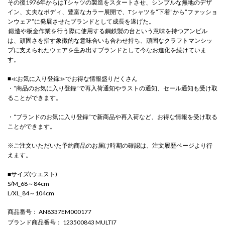
その後1976年からはTシャツの製造をスタートさせ、シンプルな無地のデザ
イン、丈夫なボディ、豊富なカラー展開で、Tシャツを”下着”から”ファッショ
ンウェア”に発展させたブランドとして成長を遂げた。
鍛造や板金作業を行う際に使用する鋼鉄製の台という意味を持つアンビル
は、頑固さを指す象徴的な意味合いも合わせ持ち、頑固なクラフトマンシッ
プに支えられたウェアを生み出すブランドとして今なお進化を続けていま
す。
■≪お気に入り登録≫でお得な情報盛りだくさん
・“商品のお気に入り登録”で再入荷通知やラストの通知、セール通知も受け取
ることができます。
・“ブランドのお気に入り登録”で新商品や再入荷など、お得な情報を受け取る
ことができます。
※ご注文いただいた予約商品のお届け時期の確認は、注文履歴ページより行
えます。
■サイズ(ウエスト)
S/M_68～84cm
L/XL_84～104cm
商品番号
： AN8337EM000177
ブランド商品番号
： 123500843 MULTI7