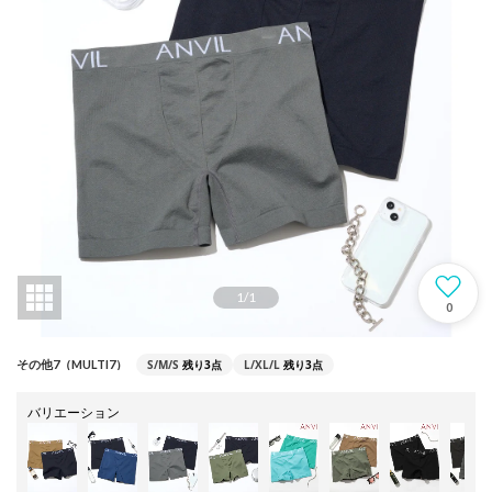
1
/
1
0
S/M/S
残り3点
L/XL/L
残り3点
その他7（MULTI7）
バリエーション